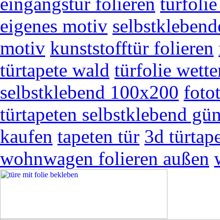
eingangstür folieren
türfoli
eigenes motiv
selbstklebende
motiv
kunststofftür folieren
türtapete wald
türfolie wette
selbstklebend 100x200
foto
türtapeten selbstklebend gün
kaufen
tapeten tür
3d türtap
wohnwagen folieren außen